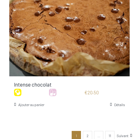
Intense chocolat
€
20.50
Ajouter au panier
Détails
1
2
…
11
Suivant