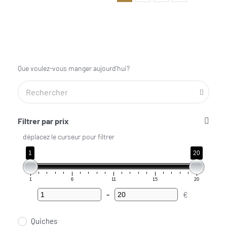
Que voulez-vous manger aujourd'hui?
Filtrer par prix
déplacez le curseur pour filtrer
1
20
1
6
11
15
20
-
€
Minimum Price
Maximum Price
Quiches