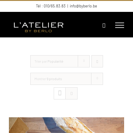
Passer
Tél : 010/65.83.83
|
info@byberlo.be
au
contenu
Trier par
Popularité
Montrer
9 produits